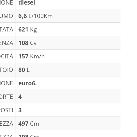
IONE
diesel
SUMO
6,6
L/100Km
TATA
621
Kg
ENZA
108
Cv
CITÀ
157
Km/h
TOIO
80
L
IONE
euro6.
ORTE
4
POSTI
3
EZZA
497
Cm
EZZA
198
Cm