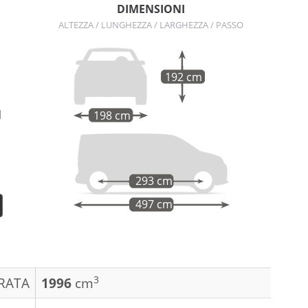
DIMENSIONI
n
ALTEZZA / LUNGHEZZA / LARGHEZZA / PASSO
192 cm
l
198 cm
293 cm
497 cm
3
DRATA
1996
cm