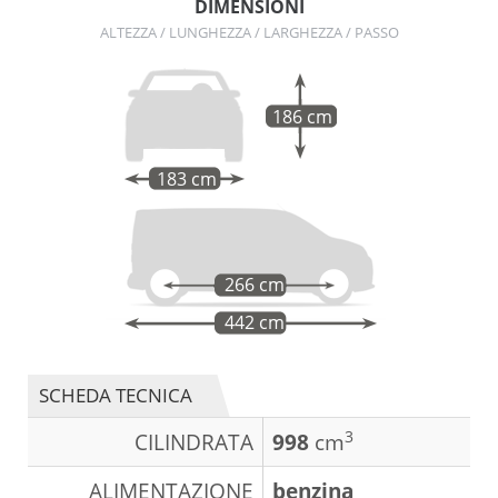
DIMENSIONI
ALTEZZA / LUNGHEZZA / LARGHEZZA / PASSO
186 cm
183 cm
266 cm
442 cm
SCHEDA TECNICA
3
CILINDRATA
998
cm
ALIMENTAZIONE
benzina