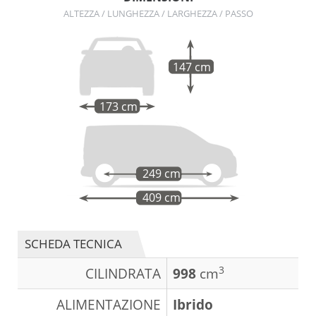
ALTEZZA / LUNGHEZZA / LARGHEZZA / PASSO
147 cm
173 cm
249 cm
409 cm
SCHEDA TECNICA
3
CILINDRATA
998
cm
ALIMENTAZIONE
Ibrido