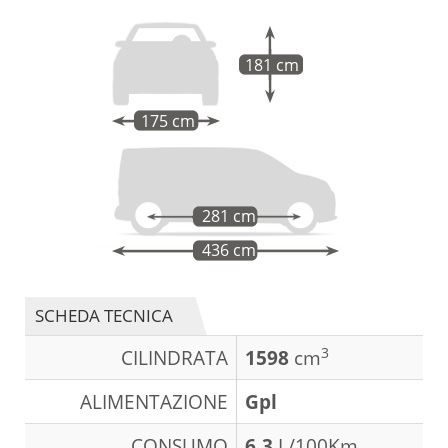
181 cm
175 cm
281 cm
436 cm
SCHEDA TECNICA
3
CILINDRATA
1598
cm
ALIMENTAZIONE
Gpl
CONSUMO
6,3
L/100Km