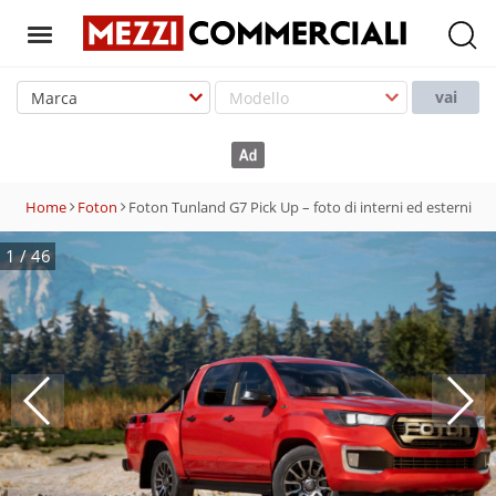
T
o
vai
g
g
l
e
Home
Foton
Foton Tunland G7 Pick Up – foto di interni ed esterni
n
a
1
/
46
v
i
g
a
t
i
o
n