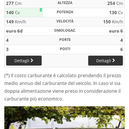
277
Cm
ALTEZZA
254
Cm
140
Cv
POTENZA
130
Cv
149
Km/h
VELOCITÀ
150
Km/h
euro 6d
OMOLOGAZ.
euro 6
4
PORTE
4
3
POSTI
6
Dettagli
Dettagli
(*) Il costo carburante è calcolato prendendo il prezzo
medio annuo del carburante del veicolo. In caso vi sia
doppia alimentazione viene preso in considerazione il
carburante più economico.