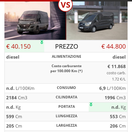
VS
€ 40.150
PREZZO
€ 44.800
diesel
ALIMENTAZIONE
diesel
Costo carburante
€ 11.868
per 100.000 Km (*)
costo carb.
1.72 €/L
n.d.
L/100Km
CONSUMO
6,9
L/100Km
2184
Cm3
CILINDRATA
1996
Cm3
n.d.
Kg
PORTATA
n.d.
Kg
599
Cm
LUNGHEZZA
553
Cm
205
Cm
LARGHEZZA
206
Cm